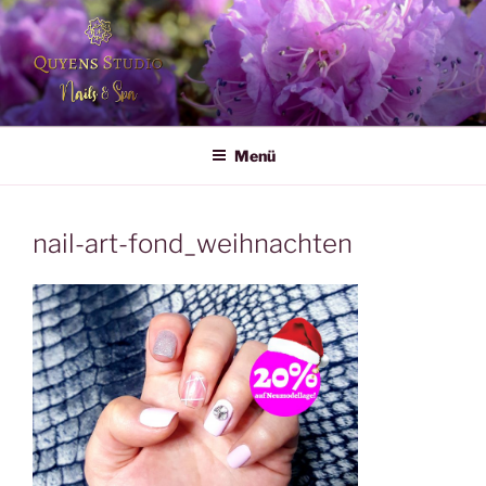
Zum
Inhalt
springen
QUYENS STUDIO
Nails & Spa
Menü
nail-art-fond_weihnachten