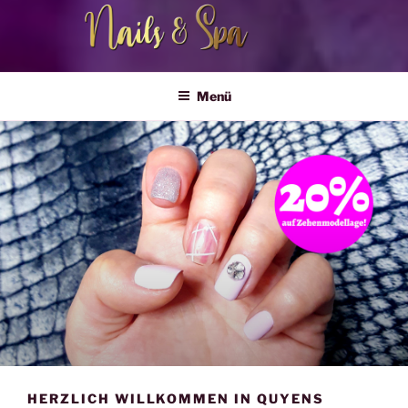
QUYENS STUDIO
Nails & Spa
Menü
HERZLICH WILLKOMMEN IN QUYENS